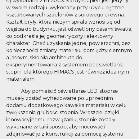
są wykonane z HIMACS. Każdy stopień jest jedyny
w swoim rodzaju, wykonany przy użyciu ręcznie
kształtowanych szablonów z surowego drewna.
Kształt bryły, która niczym spirala wznosi się od
wejścia do budynku, jest oświetlony pasami światła,
co podkreśla jej geometryczny i efektowny
charakter. Chęć uzyskania jednej powierzchni, bez
konieczności zmiany materiału pomiędzy ciemnym
a jasnym, skłoniła architekta do
eksperymentowania z systemem podświetlania
stopni, dla którego HIMACS jest również idealnym
materiałem.
Aby pomieścić oświetlenie LED, stopnie
musiały zostać wyfrezowane po uprzednim
dodaniu dodatkowego kawałka materiału w celu
zwiększenia grubości stopnia. Wreszcie, dzięki
innowacyjnemu rozwiązaniu, stopnie zostały
wykonane w taki sposób, aby mocować i
zdejmować je z konstrukcji za pomocą systemu