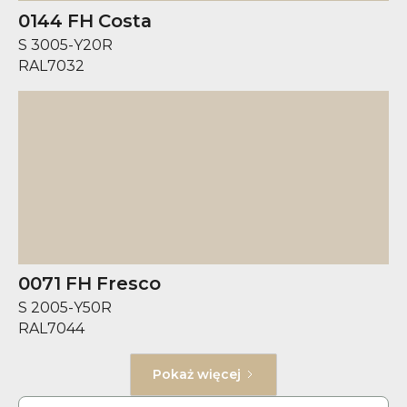
0144 FH Costa
S 3005-Y20R
RAL
7032
0071 FH Fresco
S 2005-Y50R
RAL
7044
Pokaż więcej