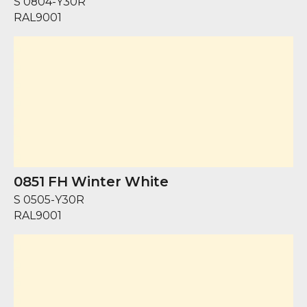
S 0804-Y30R
RAL
9001
0851 FH Winter White
S 0505-Y30R
RAL
9001