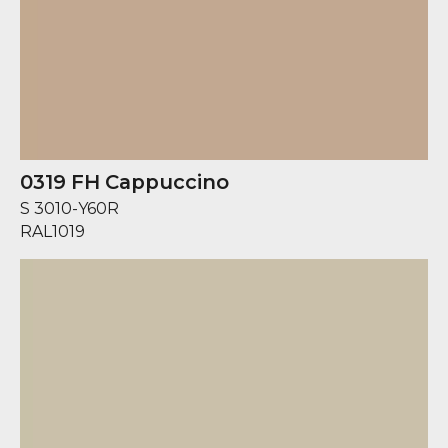
0319 FH Cappuccino
S 3010-Y60R
RAL
1019