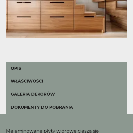
OPIS
WŁAŚCIWOŚCI
GALERIA DEKORÓW
DOKUMENTY DO POBRANIA
Melaminowane płyty wiórowe cieszą się