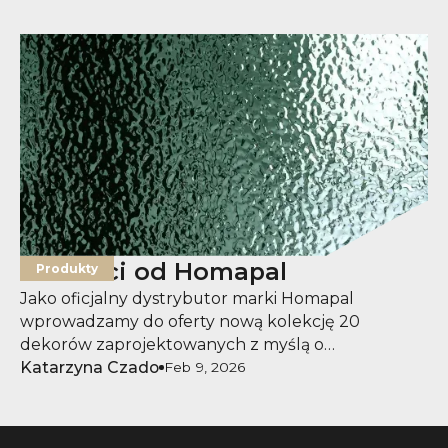
Nowości od Homapal
Produkty
Jako oficjalny dystrybutor marki Homapal
wprowadzamy do oferty nową kolekcję 20
dekorów zaprojektowanych z myślą o
architektach i projektantach poszukujących
Katarzyna Czado
Feb 9, 2026
wyrazistych, autentycznych powierzchni oraz
większej swobody w kreowaniu wnętrz.