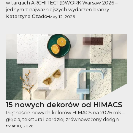
w targach ARCHITECT@WORK Warsaw 2026 –
jednym z najważniejszych wydarzeń branży
architektonicznej i projektowej.
Katarzyna Czado
May 12, 2026
15 nowych dekorów od HIMACS
Piętnaście nowych kolorów HIMACS na 2026 rok –
głębia, tekstura i bardziej zrównoważony design
Mar 10, 2026