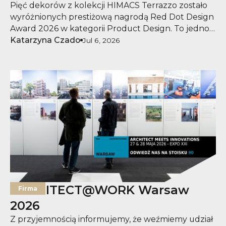
Pięć dekorów z kolekcji HIMACS Terrazzo zostało
wyróżnionych prestiżową nagrodą Red Dot Design
Award 2026 w kategorii Product Design. To jedno z
najbardziej cenionych na świecie wyróżnień w
Katarzyna Czado
Jul 6, 2026
dziedzinie wzornictwa, przyznawane produktom
łączącym najwyższą jakość, innowacyjność i
wyjątkowy design.
ARCHITECT@WORK Warsaw
Firma
2026
Z przyjemnością informujemy, że weźmiemy udział