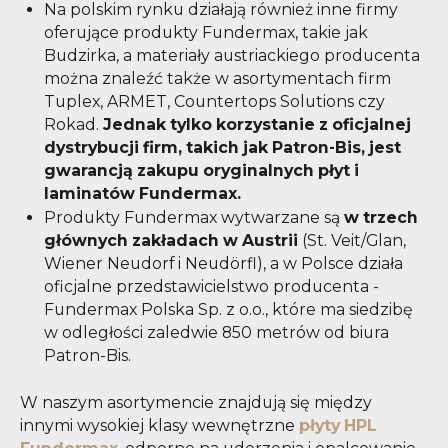
Na polskim rynku działają również inne firmy
oferujące produkty Fundermax, takie jak
Budzirka, a materiały austriackiego producenta
można znaleźć także w asortymentach firm
Tuplex, ARMET, Countertops Solutions czy
Rokad.
Jednak tylko korzystanie z oficjalnej
dystrybucji firm, takich jak Patron-Bis, jest
gwarancją zakupu oryginalnych płyt i
laminatów Fundermax.
Produkty Fundermax wytwarzane są
w trzech
głównych zakładach w Austrii
(St. Veit/Glan,
Wiener Neudorf i Neudörfl), a w Polsce działa
oficjalne przedstawicielstwo producenta -
Fundermax Polska Sp. z o.o., które ma siedzibę
w odległości zaledwie 850 metrów od biura
Patron-Bis.
W naszym asortymencie znajdują się między
innymi wysokiej klasy wewnętrzne
płyty HPL